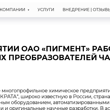
На предприятии ОАО «Пигмент» работают сотни разных преобразователей частоты
 КОМПАНИИ
УСЛУГИ
ВНЕДРЕНИЕ | ОТЗЫВ
ЯТИИ ОАО «ПИГМЕНТ» РАБ
Х ПРЕОБРАЗОВАТЕЛЕЙ Ч
е многопрофильное химическое предприят
КРАТА", широко известную в России, страна
ым оборудованием, автоматизированными 
и и оригинальные научные разработки. В 